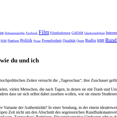
Film
Interne
Filmförderung
GAFAM
ität
Dokumentarfilm
Facebook
Glaubwürdigkeit
Rund
Politik
Radio
Qualität
Pressefreiheit
RBB
Quote
NDR
Plattform
Presse
 wie du und ich
ochpolitischen Zeiten versucht die „Tagesschau“, ihre Zuschauer gefüh
ielen, vielen Menschen, die nach Tagen, in denen sie mit Trash und Uns
n dass sie sich selbst dabei zusehen wollen, wie sie einem Straßenrepo
 Variante der Authentizität? In einer Sendung, in der einem idealerwei
appen Zeit nicht um den Abschnitt des segensreichen Rundfunkstaatsver
teil von ‚Tagesschau‘-Beiträgen. Für repräsentative Umfragen gibt es