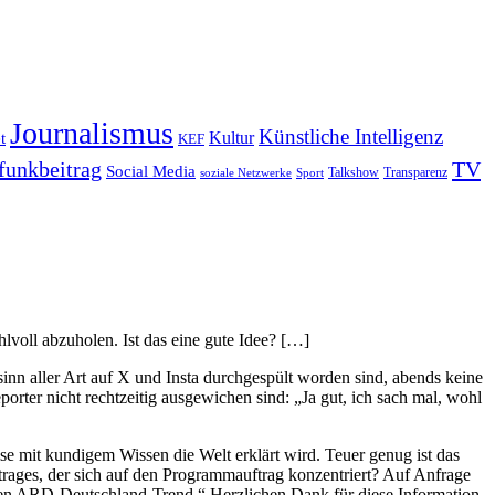
Journalismus
Künstliche Intelligenz
Kultur
t
KEF
funkbeitrag
TV
Social Media
Sport
Talkshow
Transparenz
soziale Netzwerke
lvoll abzuholen. Ist das eine gute Idee? […]
inn aller Art auf X und Insta durchgespült worden sind, abends keine
rter nicht rechtzeitig ausgewichen sind: „Ja gut, ich sach mal, wohl
se mit kundigem Wissen die Welt erklärt wird. Teuer genug ist das
trages, der sich auf den Programmauftrag konzentriert? Auf Anfrage
 den ARD-Deutschland-Trend.“ Herzlichen Dank für diese Information.