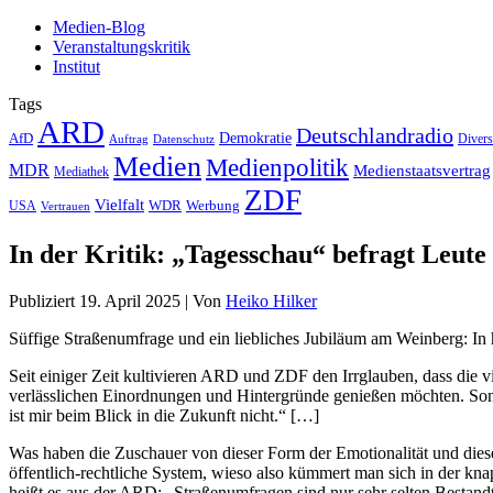
Medien-Blog
Veranstaltungskritik
Institut
Tags
ARD
Deutschlandradio
Demokratie
AfD
Auftrag
Datenschutz
Divers
Medien
Medienpolitik
MDR
Medienstaatsvertrag
Mediathek
ZDF
Vielfalt
Werbung
USA
WDR
Vertrauen
In der Kritik: „Tagesschau“ befragt Leute
Publiziert
19. April 2025
|
Von
Heiko Hilker
Süffige Straßenumfrage und ein liebliches Jubiläum am Weinberg: In h
Seit einiger Zeit kultivieren ARD und ZDF den Irrglauben, dass die v
verlässlichen Einordnungen und Hintergründe genießen möchten. Sonder
ist mir beim Blick in die Zukunft nicht.“ […]
Was haben die Zuschauer von dieser Form der Emotionalität und dieser
öffentlich-rechtliche System, wieso also kümmert man sich in der kn
heißt es aus der ARD: „Straßenumfragen sind nur sehr selten Bestand