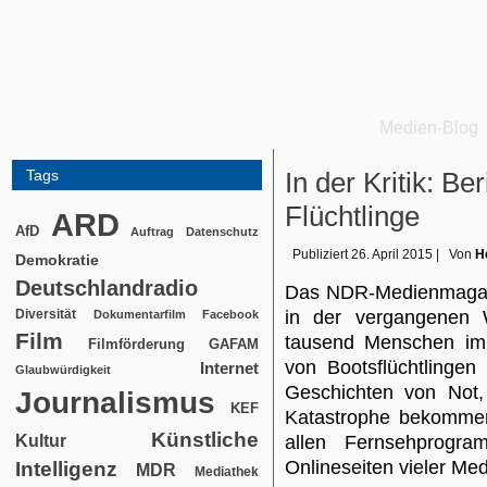
Medien-Blog
Tags
In der Kritik: Be
Flüchtlinge
ARD
AfD
Auftrag
Datenschutz
Publiziert
26. April 2015
|
Von
H
Demokratie
Deutschlandradio
Das NDR-Medienmagazin
Diversität
in der vergangenen 
Dokumentarfilm
Facebook
Film
tausend Menschen im M
Filmförderung
GAFAM
von Bootsflüchtlinge
Internet
Glaubwürdigkeit
Geschichten von Not,
Journalismus
KEF
Katastrophe bekommen 
Künstliche
Kultur
allen Fernsehprogram
Onlineseiten vieler Med
Intelligenz
MDR
Mediathek