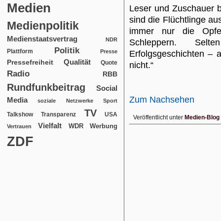
Medien
Leser und Zuschauer 
sind die Flüchtlinge au
Medienpolitik
immer nur die Opfe
Medienstaatsvertrag
NDR
Schleppern. Selte
Politik
Plattform
Presse
Erfolgsgeschichten – 
Qualität
Pressefreiheit
Quote
nicht.“
Radio
RBB
Rundfunkbeitrag
Social
Zum Nachsehen
Media
soziale Netzwerke
Sport
TV
USA
Talkshow
Transparenz
Veröffentlicht unter
Medien-Blog
Vielfalt
WDR
Werbung
Vertrauen
ZDF