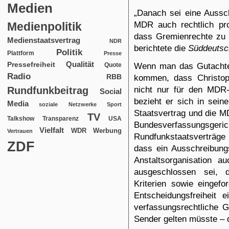
Medien
„Danach sei eine Aussch
MDR auch rechtlich pro
Medienpolitik
dass Gremienrechte zu 
Medienstaatsvertrag
NDR
berichtete
die
Süddeutsc
Politik
Plattform
Presse
Qualität
Pressefreiheit
Wenn man das Gutachte
Quote
Radio
RBB
kommen, dass Christop
nicht nur für den MDR-
Rundfunkbeitrag
Social
bezieht er sich in sein
Media
soziale Netzwerke
Sport
Staatsvertrag und die M
TV
USA
Talkshow
Transparenz
Bundesverfassun
Vielfalt
WDR
Werbung
Vertrauen
Rundfunkstaatsverträg
ZDF
dass ein Ausschreibun
Anstaltsorganisation a
ausgeschlossen sei, 
Kriterien sowie eingefo
Entscheidungsfreiheit
verfassungsrechtliche G
Sender gelten müsste – de