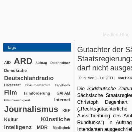
Medien-Blog
Tags
Gutachter der S
Staatsregierun
ARD
AfD
Auftrag
Datenschutz
darf nicht ausg
Demokratie
Deutschlandradio
Publiziert
1. Juli 2011
|
Von
Heik
Diversität
Dokumentarfilm
Facebook
Die
Süddeutsche Zeitu
Film
Filmförderung
GAFAM
Sächsische Staatsregi
Internet
Glaubwürdigkeit
Christoph Degenhart
e
Journalismus
(„Rechtsgutachterlich
KEF
Ausschreibung des Amt
Künstliche
Kultur
Rundfunks“) in Auftr
Intelligenz
MDR
Mediathek
Intendanten ausgeschrie