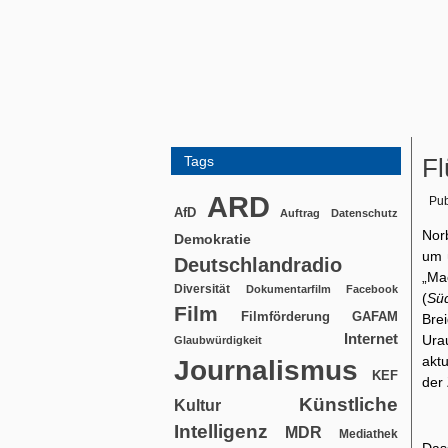
Tags
Fl
ARD
Pub
AfD
Auftrag
Datenschutz
Nor
Demokratie
um 
Deutschlandradio
„Ma
Diversität
Dokumentarfilm
Facebook
(
Sü
Film
Filmförderung
GAFAM
Bre
Internet
Ura
Glaubwürdigkeit
akt
Journalismus
KEF
der
Künstliche
Kultur
Intelligenz
MDR
Mediathek