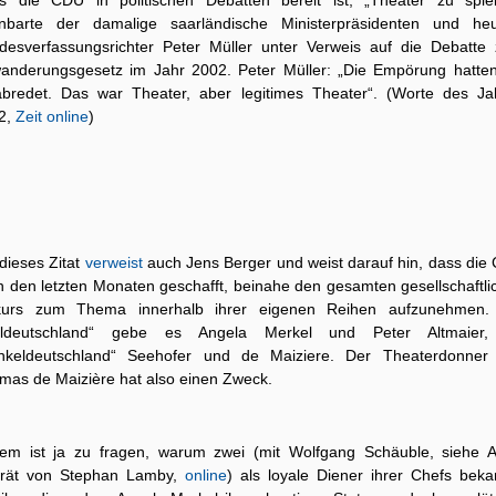
s die CDU in politischen Debatten bereit ist, „Theater zu spiel
enbarte der damalige saarländische Ministerpräsidenten und heu
desverfassungsrichter Peter Müller unter Verweis auf die Debatte
anderungsgesetz im Jahr 2002. Peter Müller: „Die Empörung hatten
abredet. Das war Theater, aber legitimes Theater“. (Worte des Ja
2,
Zeit online
)
dieses Zitat
verweist
auch Jens Berger und weist darauf hin, dass die
in den letzten Monaten geschafft, beinahe den gesamten gesellschaftli
kurs zum Thema innerhalb ihrer eigenen Reihen aufzunehmen.
lldeutschland“ gebe es Angela Merkel und Peter Altmaier,
nkeldeutschland“ Seehofer und de Maiziere. Der Theaterdonner
mas de Maizière hat also einen Zweck.
em ist ja zu fragen, warum zwei (mit Wolfgang Schäuble, siehe 
trät von Stephan Lamby,
online
) als loyale Diener ihrer Chefs beka