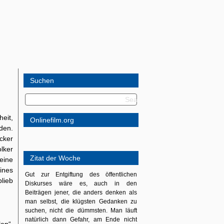
Suchen
eit,
Onlinefilm.org
den.
cker
lker
Zitat der Woche
eine
ines
Gut zur Entgiftung des öffentlichen
lieb
Diskurses wäre es, auch in den
Beiträgen jener, die anders denken als
man selbst, die klügsten Gedanken zu
suchen, nicht die dümmsten. Man läuft
natürlich dann Gefahr, am Ende nicht