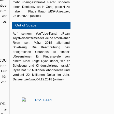
en“,
mehr uneingeschränkt Recht, sondern
tige
einen Denkprozess in Gang gesetzt zu
 zum
haben. Klaus Raab,
MDR-Altpapier
,
 wir
25.05.2020, (
online
)
hres
Out of Space
Auf seinem YouTube-Kanal „Ryan
ToysReview“ testet der kleine Amerikaner
Ryan seit März 2015 allerhand
Spielzeug. Die Beschreibung des
erfolgreichen Channels ist simpel:
„Rezensionen für Kinderspiele von
 CDU
einem Kind! Folge Ryan dabei, wie er
chen
Spielzeug und Kinderspielzeug testet.“
Ryan hat 17 Millionen Abonnenten und
 Für
verdient 22 Millionen Dollar im Jahr.
 für
Berliner Zeitung
, 04.12.2018 (
online
)
 von
ARD-
nnte