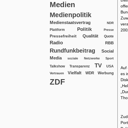
Das
Medien
off
Bun
Medienpolitik
Zuw
Medienstaatsvertrag
NDR
ver
Politik
Plattform
200
Presse
Qualität
Pressefreiheit
Quote
Radio
RBB
Rundfunkbeitrag
Social
Media
soziale Netzwerke
Sport
TV
USA
Talkshow
Transparenz
Auf 
Vielfalt
WDR
Werbung
Vertrauen
es 
ZDF
Dis
„He
„Du
Tho
Zud
Por