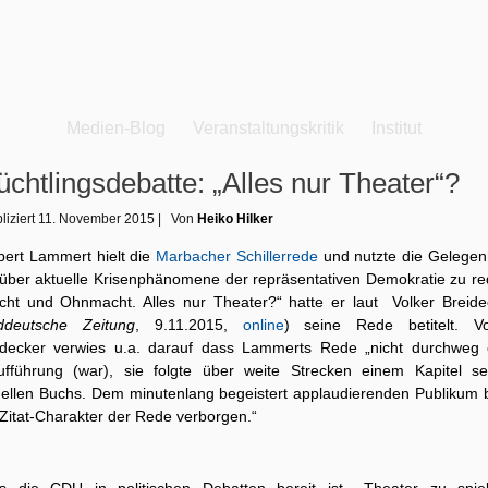
Medien-Blog
Veranstaltungskritik
Institut
üchtlingsdebatte: „Alles nur Theater“?
liziert
11. November 2015
|
Von
Heiko Hilker
bert Lammert hielt die
Marbacher Schillerrede
und nutzte die Gelegenh
über aktuelle Krisenphänomene der repräsentativen Demokratie zu re
cht und Ohnmacht. Alles nur Theater?“ hatte er laut Volker Breide
ddeutsche Zeitung
, 9.11.2015,
online
) seine Rede betitelt. Vo
idecker verwies u.a. darauf dass Lammerts Rede „nicht durchweg 
ufführung (war), sie folgte über weite Strecken einem Kapitel se
uellen Buchs. Dem minutenlang begeistert applaudierenden Publikum b
 Zitat-Charakter der Rede verborgen.“