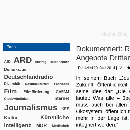
Medien-Blog
Tags
Dokumentiert: R
Angebote Dritter
ARD
AfD
Auftrag
Datenschutz
Publiziert
20. Juni 2014
|
Von
He
Demokratie
Deutschlandradio
In seinem Buch „Jou
Diversität
Zukunft Öffentlichke
Dokumentarfilm
Facebook
Film
seine Idee dar: „Die 
Filmförderung
GAFAM
lautet: Was alle – üb
Internet
Glaubwürdigkeit
muss auch bei allen 
Journalismus
KEF
Ökosystem öffentlich-
Künstliche
Kultur
mehr in der Lage ist,
integriert werden.“
Intelligenz
MDR
Mediathek