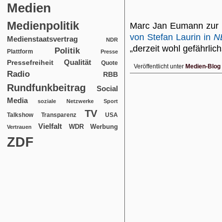
Medien
Medienpolitik
Marc Jan Eumann zur 
von Stefan Laurin in
N
Medienstaatsvertrag
NDR
„derzeit wohl gefährlic
Politik
Plattform
Presse
Qualität
Pressefreiheit
Quote
Veröffentlicht unter
Medien-Blog
Radio
RBB
Rundfunkbeitrag
Social
Media
soziale Netzwerke
Sport
TV
USA
Talkshow
Transparenz
Vielfalt
WDR
Werbung
Vertrauen
ZDF