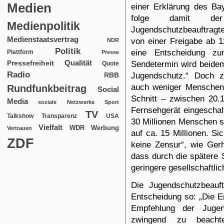
Medien
einer Erklärung des Ba
folge damit der
Medienpolitik
Jugendschutzbeauftragte
Medienstaatsvertrag
von einer Freigabe ab 1
NDR
Politik
eine Entscheidung zu
Plattform
Presse
Qualität
Sendetermin wird beidem
Pressefreiheit
Quote
Radio
Jugendschutz.“ Doch 
RBB
auch weniger Menschen 
Rundfunkbeitrag
Social
Schnitt – zwischen 20.
Media
soziale Netzwerke
Sport
Fernsehgerät eingescha
TV
USA
Talkshow
Transparenz
30 Millionen Menschen si
Vielfalt
WDR
Werbung
Vertrauen
auf ca. 15 Millionen. Si
ZDF
keine Zensur“, wie Gerh
dass durch die spätere S
geringere gesellschaftli
Die Jugendschutzbeauf
Entsche
i
dung so
: „Die 
Empfehlung der Jugen
zwingend zu beacht