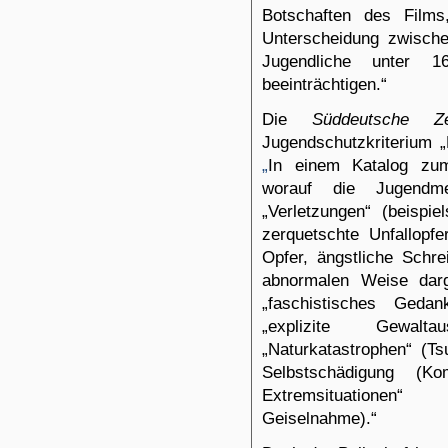
Botschaften des Films
Unterscheidung zwische
Jugendliche unter 
beeinträchtigen.“
Die
Süddeutsche Ze
Jugendschutzkriterium „H
„
In einem Katalog zum
worauf die Jugendme
„Verletzungen“ (beispi
zerquetschte Unfallopfe
Opfer, ängstliche Schre
abnormalen Weise darges
„faschistisches Geda
„explizite Gewalt
„Naturkatastrophen“ (Ts
Selbstschädigung (Ko
Extremsituationen“
Geiselnahme).“