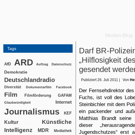
Medien-Blog
Tags
Darf BR-Polizeir
„Hilflosigkeit d
ARD
AfD
Auftrag
Datenschutz
gesendet werde
Demokratie
Deutschlandradio
Publiziert
26. Juli 2011
|
Von
He
Diversität
Dokumentarfilm
Facebook
Der Fernsehdirektor de
Film
Filmförderung
GAFAM
Fuchs, ist voll des Lo
Internet
Glaubwürdigkeit
Steinbichler mit dem Poli
Journalismus
ein packender und auß
KEF
Matthias Brandt seine 
Künstliche
Kultur
dieser „herausrage
Intelligenz
MDR
Mediathek
Jugendschutzes“ erst 