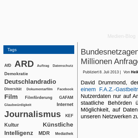
Medien-Blog
Tags
Bundesnetzagent
Millionen Anfrag
ARD
AfD
Auftrag
Datenschutz
Publiziert
8. Juli 2013
|
Von
Hei
Demokratie
Deutschlandradio
David Drummond, der
einem F.A.Z.-Gastbeit
Diversität
Dokumentarfilm
Facebook
Film
Nutzerdaten nur auf A
Filmförderung
GAFAM
staatliche Behörden ü
Internet
Glaubwürdigkeit
Möglichkeit, auf Date
Journalismus
KEF
unseren Netzwerken zu
Künstliche
Kultur
Intelligenz
MDR
Mediathek