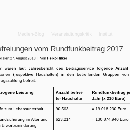
Medien-Blog
Veranstaltungskritik
Institut
freiungen vom Rundfunkbeitrag 2017
liziert
27. August 2018
|
Von
Heiko Hilker
7 waren laut Jahresbericht des Beitragsservice folgende Anzahl
sonen (respektive Haushalten) in den betreffenden Gruppen von
ragszahlung befreit:
zogene Leistung
Anzahl befrei-
Rundfunkbeitrag j
ter Haushalte
Jahr
(x 210 Euro)
lfe zum Lebensunterhalt
90.563
= 19.018.230 Euro
undsicherung im Alter und
623.214
= 130.874.940 Euro
i Erwerbsminderung