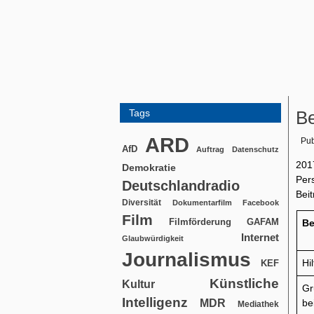
Tags
Be
ARD
Pub
AfD
Auftrag
Datenschutz
201
Demokratie
Per
Deutschlandradio
Beit
Diversität
Dokumentarfilm
Facebook
Film
Filmförderung
GAFAM
Be
Internet
Glaubwürdigkeit
Journalismus
Hi
KEF
Künstliche
Kultur
Gr
Intelligenz
MDR
be
Mediathek