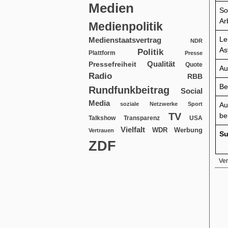
Medien
So
Ar
Medienpolitik
Le
Medienstaatsvertrag
NDR
As
Politik
Plattform
Presse
Qualität
Pressefreiheit
Quote
Au
Radio
RBB
Be
Rundfunkbeitrag
Social
Media
soziale Netzwerke
Sport
Au
TV
be
USA
Talkshow
Transparenz
Vielfalt
WDR
Werbung
Vertrauen
S
ZDF
Ver