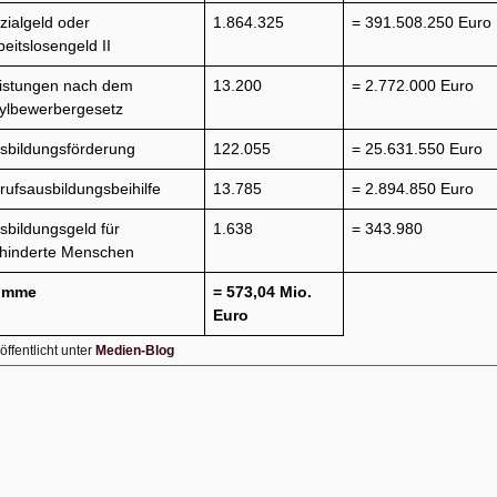
zialgeld oder
1.864.325
= 391.508.250 Euro
beitslosengeld II
istungen nach dem
13.200
= 2.772.000 Euro
ylbewerbergesetz
sbildungsförderung
122.055
= 25.631.550 Euro
rufsausbildungsbeihilfe
13.785
= 2.894.850 Euro
sbildungsgeld für
1.638
= 343.980
hinderte Menschen
umme
= 573,04 Mio.
Euro
öffentlicht unter
Medien-Blog