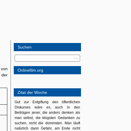
Suchen
 von
Onlinefilm.org
 der
Zitat der Woche
e
Gut zur Entgiftung des öffentlichen
Diskurses wäre es, auch in den
Beiträgen jener, die anders denken als
man selbst, die klügsten Gedanken zu
suchen, nicht die dümmsten. Man läuft
natürlich dann Gefahr, am Ende nicht