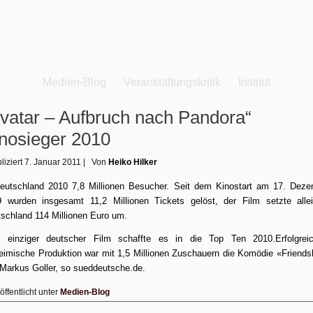
Medien-Blog
Veranstaltungskritik
Institut
vatar – Aufbruch nach Pandora“
nosieger 2010
liziert
7. Januar 2011
|
Von
Heiko Hilker
eutschland 2010 7,8 Millionen Besucher. Seit dem Kinostart am 17. Dez
 wurden insgesamt 11,2 Millionen Tickets gelöst, der Film setzte alle
schland 114 Millionen Euro um.
n einziger deutscher Film schaffte es in die Top Ten 2010.Erfolgreic
eimische Produktion war mit 1,5 Millionen Zuschauern die Komödie «Friends
Markus Goller, so
sueddeutsche.de
.
öffentlicht unter
Medien-Blog