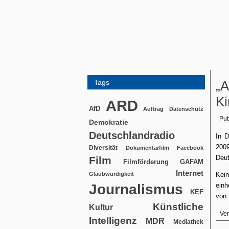
Tags
„A
Ki
ARD
AfD
Auftrag
Datenschutz
Pub
Demokratie
Deutschlandradio
In D
2009
Diversität
Dokumentarfilm
Facebook
Deut
Film
Filmförderung
GAFAM
Internet
Glaubwürdigkeit
Kei
Journalismus
einh
KEF
von 
Künstliche
Kultur
Ver
Intelligenz
MDR
Mediathek