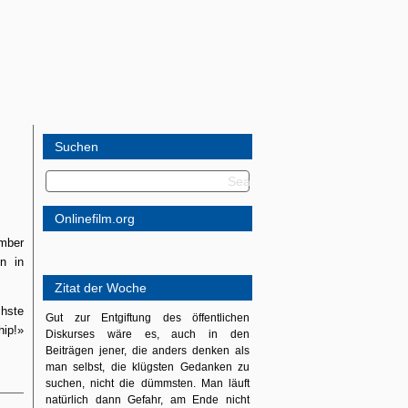
Suchen
Onlinefilm.org
ember
in in
Zitat der Woche
hste
Gut zur Entgiftung des öffentlichen
hip!»
Diskurses wäre es, auch in den
Beiträgen jener, die anders denken als
man selbst, die klügsten Gedanken zu
suchen, nicht die dümmsten. Man läuft
natürlich dann Gefahr, am Ende nicht