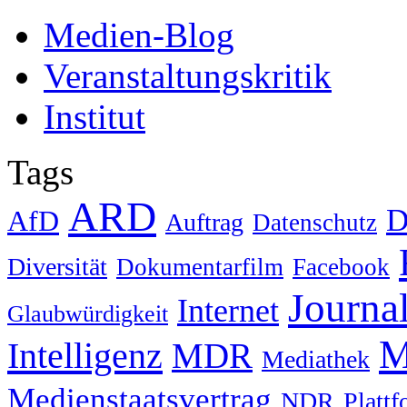
Medien-Blog
Veranstaltungskritik
Institut
Tags
ARD
D
AfD
Auftrag
Datenschutz
Diversität
Dokumentarfilm
Facebook
Journa
Internet
Glaubwürdigkeit
M
Intelligenz
MDR
Mediathek
Medienstaatsvertrag
NDR
Platt