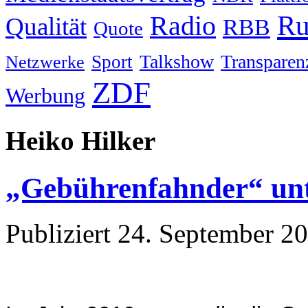
Ru
Radio
Qualität
RBB
Quote
Talkshow
Transparen
Sport
Netzwerke
ZDF
Werbung
Heiko Hilker
„Gebührenfahnder“ unte
Publiziert
24. September 2