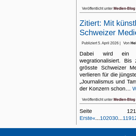
Veröffentlicht unter
Medien-Blog
Zitiert: Mit küns
Schweizer Medi
Publiziert
5. April 2026
|
Von
Hei
Dabei wird ein ze
wegrationalisiert. Bis
grösste Schweizer M
verlieren für die jüngs
„Journalismus und Tam
der Konzern schon…
W
Veröffentlicht unter
Medien-Blog
Seite 1
Erste
«
...
10
20
30
...
119
1