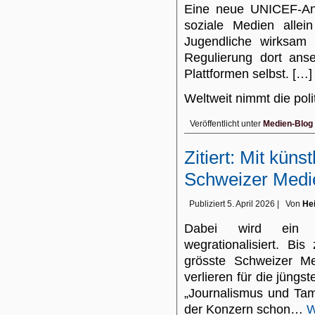
Eine neue UNICEF-Ana
soziale Medien allei
Jugendliche wirksam 
Regulierung dort ans
Plattformen selbst. […]
Weltweit nimmt die po
Veröffentlicht unter
Medien-Blog
Zitiert: Mit küns
Schweizer Medi
Publiziert
5. April 2026
|
Von
Hei
Dabei wird ein ze
wegrationalisiert. Bis
grösste Schweizer M
verlieren für die jüngs
„Journalismus und Tam
der Konzern schon…
W