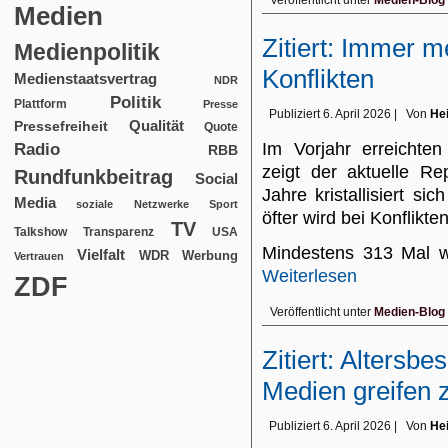
Veröffentlicht unter
Medien-Blog
Medien
Zitiert: Immer 
Medienpolitik
Konflikten
Medienstaatsvertrag
NDR
Politik
Plattform
Presse
Publiziert
6. April 2026
|
Von
Hei
Qualität
Pressefreiheit
Quote
Im Vorjahr erreichte
Radio
RBB
zeigt der aktuelle Re
Rundfunkbeitrag
Social
Jahre kristallisiert 
Media
soziale Netzwerke
Sport
öfter wird bei Konflikte
TV
USA
Talkshow
Transparenz
Mindestens 313 Mal w
Vielfalt
WDR
Werbung
Vertrauen
Weiterlesen
ZDF
Veröffentlicht unter
Medien-Blog
Zitiert: Altersb
Medien greifen 
Publiziert
6. April 2026
|
Von
Hei