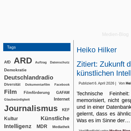
Medien-Blog
Tags
Heiko Hilker
ARD
Zitiert: Zukunft 
AfD
Auftrag
Datenschutz
Demokratie
künstlichen Intel
Deutschlandradio
Publiziert
6. April 2026
|
Von
Hei
Diversität
Dokumentarfilm
Facebook
Film
Filmförderung
GAFAM
Technische Feinhe
Internet
memorisiert, nicht gesp
Glaubwürdigkeit
Journalismus
und in einer Datenbank
KEF
gelernt, dass es ähnl
Künstliche
Kultur
Was es im Sinne der
Intelligenz
MDR
Mediathek