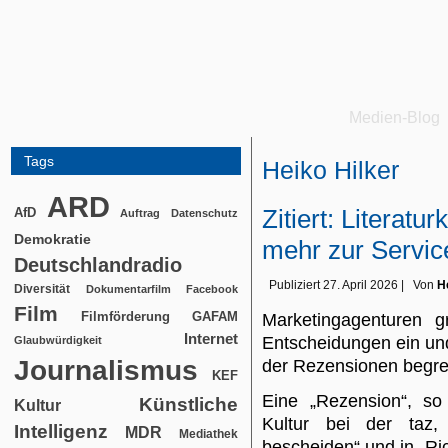
Medien-Blog
Tags
Heiko Hilker
ARD
Zitiert: Literatu
AfD
Auftrag
Datenschutz
Demokratie
mehr zur Servic
Deutschlandradio
Publiziert
27. April 2026
|
Von
H
Diversität
Dokumentarfilm
Facebook
Film
Filmförderung
GAFAM
Marketingagenturen gr
Internet
Entscheidungen ein und
Glaubwürdigkeit
Journalismus
der Rezensionen begre
KEF
Eine „Rezension“, so
Künstliche
Kultur
Kultur bei der taz,
Intelligenz
MDR
Mediathek
bescheiden“ und in „