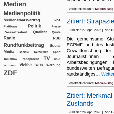
Medien
Veröffentlicht unter
Medien-Blog
Medienpolitik
Zitiert: Strapaz
Medienstaatsvertrag
NDR
Politik
Plattform
Presse
Publiziert
27. April 2026
|
Von
H
Qualität
Pressefreiheit
Quote
Radio
RBB
Die gemeinsame Studi
Rundfunkbeitrag
ECPMF und des Institu
Social
Gewaltforschung der 
Media
soziale Netzwerke
Sport
Journalist:inne
TV
USA
Talkshow
Transparenz
Arbeitsbedingunge
Vielfalt
WDR
Werbung
Vertrauen
bundesweiten Befragun
ZDF
randständiges…
Weite
Veröffentlicht unter
Medien-Blog
Zitiert: Merkmal
Zustands
Publiziert
26. April 2026
|
Von
H