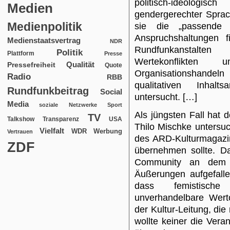
politisch-ideolo
Medien
gendergerechter Spra
Medienpolitik
sie die „passende 
Anspruchshaltungen fi
Medienstaatsvertrag
NDR
Rundfunkanstalte
Politik
Plattform
Presse
Wertekonflikte
Qualität
Pressefreiheit
Quote
Organisationshandeln 
Radio
RBB
qualitativen Inhal
Rundfunkbeitrag
Social
untersucht. […]
Media
soziale Netzwerke
Sport
Als jüngsten Fall hat 
TV
USA
Talkshow
Transparenz
Thilo Mischke untersu
Vielfalt
WDR
Werbung
Vertrauen
des ARD-Kulturmagazin
ZDF
übernehmen sollte. Da
Community an dem d
Äußerungen aufgefalle
dass femistische
unverhandelbare Werto
der Kultur-Leitung, die
wollte keiner die Vera