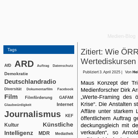
Medien-Blog
Tags
Zitiert: Wie ÖRR
Wertediskursen
ARD
AfD
Auftrag
Datenschutz
Publiziert
3. April 2025
|
Von
Hei
Demokratie
Deutschlandradio
Maus Konzept der Tri
Diversität
Medienforscher Dirk Ar
Dokumentarfilm
Facebook
Film
„Werte-Framing des öf
Filmförderung
GAFAM
Krise“. Die Anstalten 
Internet
Glaubwürdigkeit
Affäre unter starkem 
Journalismus
KEF
öffentlichem Auftrag g
Künstliche
Kultur
deckungsgleich mit de
verkaufen“, so Arno
Intelligenz
MDR
Mediathek