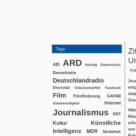
Tags
Zi
Un
ARD
AfD
Auftrag
Datenschutz
Pub
Demokratie
Deutschlandradio
Jou
emp
Diversität
Dokumentarfilm
Facebook
sta
Film
Filmförderung
GAFAM
Gre
Internet
Glaubwürdigkeit
Wik
Journalismus
KEF
Med
Künstliche
erf
Kultur
von
Intelligenz
MDR
Mediathek
Pub