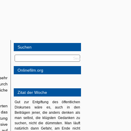
Suchen
Onlinefilm.org
sehr
urch
iche
Zitat der Woche
Gut zur Entgiftung des öffentlichen
rten
Diskurses wäre es, auch in den
 das
Beiträgen jener, die anders denken als
tung
man selbst, die klügsten Gedanken zu
suchen, nicht die dümmsten. Man läuft
sive
natürlich dann Gefahr, am Ende nicht
 auf