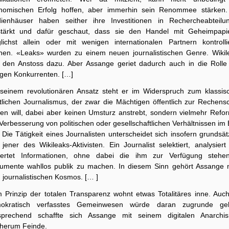
nomischen Erfolg hoffen, aber immerhin sein Renommee stärken.
ienhäuser haben seither ihre Investitionen in Rechercheabteilu
stärkt und dafür geschaut, dass sie den Handel mit Geheimpapi
lichst allein oder mit wenigen internationalen Partnern kontrolli
nen. «Leaks» wurden zu einem neuen journalistischen Genre. Wikil
 den Anstoss dazu. Aber Assange geriet dadurch auch in die Rolle
igen Konkurrenten. […]
 seinem revolutionären Ansatz steht er im Widerspruch zum klassis
tlichen Journalismus, der zwar die Mächtigen öffentlich zur Rechensc
hen will, dabei aber keinen Umsturz anstrebt, sondern vielmehr Refo
Verbesserung von politischen oder gesellschaftlichen Verhältnissen im 
 Die Tätigkeit eines Journalisten unterscheidet sich insofern grundsät
jener des Wikileaks-Aktivisten. Ein Journalist selektiert, analysier
ertet Informationen, ohne dabei die ihm zur Verfügung stehe
umente wahllos publik zu machen. In diesem Sinn gehört Assange n
 journalistischen Kosmos. [… ]
 Prinzip der totalen Transparenz wohnt etwas Totalitäres inne. Auch
okratisch verfasstes Gemeinwesen würde daran zugrunde ge
sprechend schaffte sich Assange mit seinem digitalen Anarchi
therum Feinde.