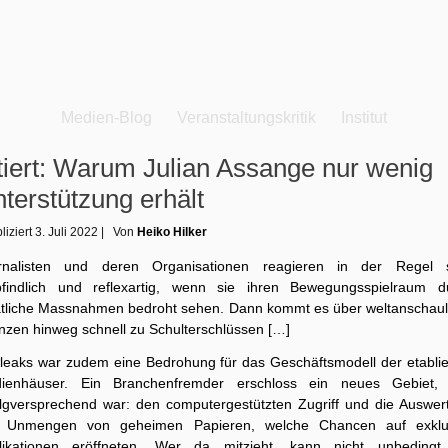
Medien-Blog
Veranstaltungskritik
Institut
tiert: Warum Julian Assange nur wenig
terstützung erhält
liziert
3. Juli 2022
|
Von
Heiko Hilker
rnalisten und deren Organisationen reagieren in der Regel 
findlich und reflexartig, wenn sie ihren Bewegungsspielraum d
atliche Massnahmen bedroht sehen. Dann kommt es über weltanschaul
nzen hinweg schnell zu Schulterschlüssen […]
ileaks war zudem eine Bedrohung für das Geschäftsmodell der etablie
ienhäuser. Ein Branchenfremder erschloss ein neues Gebiet,
olgversprechend war: den computergestützten Zugriff und die Auswer
 Unmengen von geheimen Papieren, welche Chancen auf exklu
likationen eröffneten. Wer da mitzieht, kann nicht unbedingt