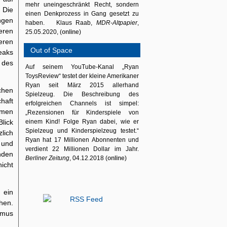
mehr uneingeschränkt Recht, sondern
 Die
einen Denkprozess in Gang gesetzt zu
ngen
haben. Klaus Raab,
MDR-Altpapier
,
eren
25.05.2020, (
online
)
eren
Out of Space
eaks
 des
Auf seinem YouTube-Kanal „Ryan
ToysReview“ testet der kleine Amerikaner
Ryan seit März 2015 allerhand
chen
Spielzeug. Die Beschreibung des
haft
erfolgreichen Channels ist simpel:
rmen
„Rezensionen für Kinderspiele von
Blick
einem Kind! Folge Ryan dabei, wie er
Spielzeug und Kinderspielzeug testet.“
zlich
Ryan hat 17 Millionen Abonnenten und
t und
verdient 22 Millionen Dollar im Jahr.
nden
Berliner Zeitung
, 04.12.2018 (
online
)
icht
 ein
hen.
smus