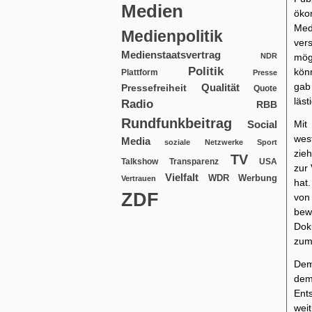
Medien
öko
Med
Medienpolitik
ver
Medienstaatsvertrag
NDR
mög
Politik
kön
Plattform
Presse
gab
Qualität
Pressefreiheit
Quote
läst
Radio
RBB
Rundfunkbeitrag
Social
Mit
wes
Media
soziale Netzwerke
Sport
zie
TV
USA
Talkshow
Transparenz
zur 
Vielfalt
WDR
Werbung
Vertrauen
hat.
ZDF
von 
bew
Dok
zum
Dem
dem
Ent
wei