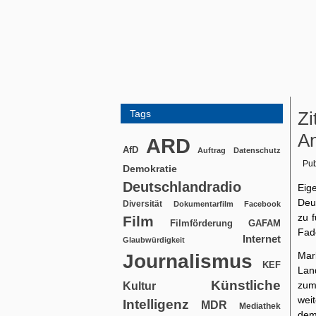
Tags
Zi
An
ARD
AfD
Auftrag
Datenschutz
Pub
Demokratie
Deutschlandradio
Eig
Deut
Diversität
Dokumentarfilm
Facebook
zu f
Film
Filmförderung
GAFAM
Fade
Internet
Glaubwürdigkeit
Mar
Journalismus
KEF
Lan
Künstliche
zum
Kultur
wei
Intelligenz
MDR
Mediathek
dem