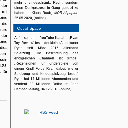
mehr uneingeschränkt Recht, sondern
 der
einen Denkprozess in Gang gesetzt zu
 mit
haben. Klaus Raab,
MDR-Altpapier
,
eine
25.05.2020, (
online
)
die
Out of Space
Euro
 der
Auf seinem YouTube-Kanal „Ryan
eine
ToysReview“ testet der kleine Amerikaner
dies
Ryan seit März 2015 allerhand
sen-
Spielzeug. Die Beschreibung des
erfolgreichen Channels ist simpel:
sein
„Rezensionen für Kinderspiele von
 CDU-
einem Kind! Folge Ryan dabei, wie er
s für
Spielzeug und Kinderspielzeug testet.“
Ryan hat 17 Millionen Abonnenten und
verdient 22 Millionen Dollar im Jahr.
Berliner Zeitung
, 04.12.2018 (
online
)