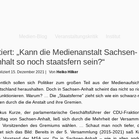
Medien-Blog
Veranstaltungskritik
Institut
tiert: „Kann die Medienanstalt Sachsen-
halt so noch staatsfern sein?“
liziert
15. Dezember 2021
|
Von
Heiko Hilker
entlich sollen sich Politiker zum großen Teil aus der Medienaufsich
schland heraushalten. Doch in Sachsen-Anhalt scheint das nicht so ri
unktionieren. Warum? … Die „Staatsferne“ zieht sich wie ein schwarz-
n durch die die Anstalt und ihre Gremien.
kus Kurze, der parlamentarische Geschäftsführer der CDU-Fraktio
dtag von Sachsen-Anhalt, ließ sich durch die Mehrheit der Versamm
 Vorsitzenden des Gremiums wählen. … Schaut man noch tiefer, 
tet sich das Bild: Bereits in der 5. Versammlung (2015-2021) saß K
 Vorstand der MSA vor. Da in Sachsen-Anhalt – wie in allen and