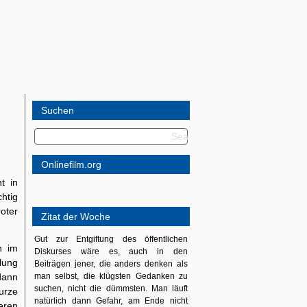
Suchen
Onlinefilm.org
t in
chtig
roter
Zitat der Woche
Gut zur Entgiftung des öffentlichen
n im
Diskurses wäre es, auch in den
lung
Beiträgen jener, die anders denken als
dann
man selbst, die klügsten Gedanken zu
suchen, nicht die dümmsten. Man läuft
urze
natürlich dann Gefahr, am Ende nicht
eren