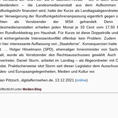
desländern – die Landesmedienanstalt aus dem Aufkommen
dfunkgebühr finanziert wird, hatte der Kurze als Landtagsabgeordneter
ner Verweigerung der Rundfunkgebührenanpassung eigentlich gegen s
lichten als Vorsitzender der MSA gehandelt. Denn 
desmedienanstalten erhielten jeden Monat je 33 Cent vom 17,50 
en Rundfunkbeitrag pro Haushalt. Für Kurze ist diese Doppelrolle und
it einhergehende Interessenkonflikt offenbar kein Problem. Zudem 
h hier interessante Auffassung von „Staatsferne“. Konsequenzen hatte 
ht. … Holger Hövelmann (SPD), ehemaliger Innenminister von Sach
alt, wurde als Vorsitzender des Rechtsausschusses gewählt. Auch 
lvertreter, Daniel Sturm, arbeitet im Landtag – als Abgeordneter mit
at. Praktischerweise sitzt Sturm seit dieser Legislatur dem Ausschus
des- und Europaangelegenheiten, Medien und Kultur vor.
rian Pötzsch,
digitalfernsehen.de
, 13.12.2021 (
online
)
öffentlicht unter
Medien-Blog