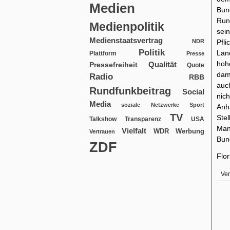
Medien
Bun
Run
Medienpolitik
sei
Medienstaatsvertrag
NDR
Pf
Politik
Lan
Plattform
Presse
hoh
Qualität
Pressefreiheit
Quote
dam
Radio
RBB
auc
Rundfunkbeitrag
Social
nic
Media
soziale Netzwerke
Sport
Anh
TV
Stel
USA
Talkshow
Transparenz
Mand
Vielfalt
WDR
Werbung
Vertrauen
Bun
ZDF
Flo
Ver