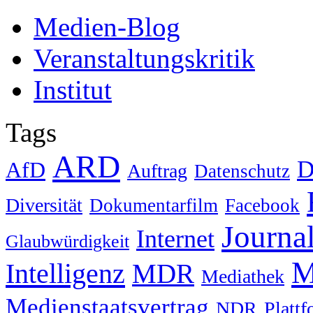
Medien-Blog
Veranstaltungskritik
Institut
Tags
ARD
D
AfD
Auftrag
Datenschutz
Diversität
Dokumentarfilm
Facebook
Journa
Internet
Glaubwürdigkeit
M
Intelligenz
MDR
Mediathek
Medienstaatsvertrag
NDR
Platt