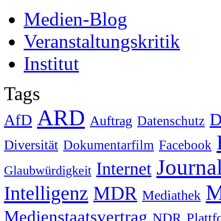
Medien-Blog
Veranstaltungskritik
Institut
Tags
ARD
D
AfD
Auftrag
Datenschutz
Diversität
Dokumentarfilm
Facebook
Journa
Internet
Glaubwürdigkeit
M
Intelligenz
MDR
Mediathek
Medienstaatsvertrag
NDR
Platt