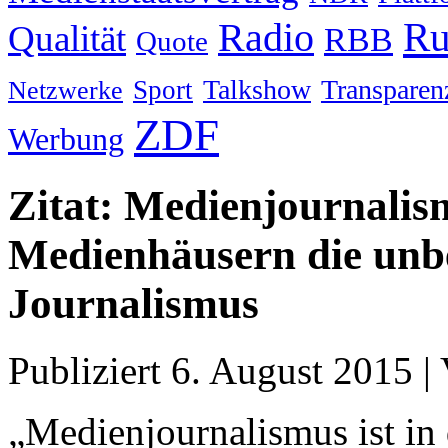
Ru
Radio
Qualität
RBB
Quote
Talkshow
Transparen
Sport
Netzwerke
ZDF
Werbung
Zitat: Medienjournalism
Medienhäusern die unbel
Journalismus
Publiziert
6. August 2015
|
„Medienjournalismus ist in