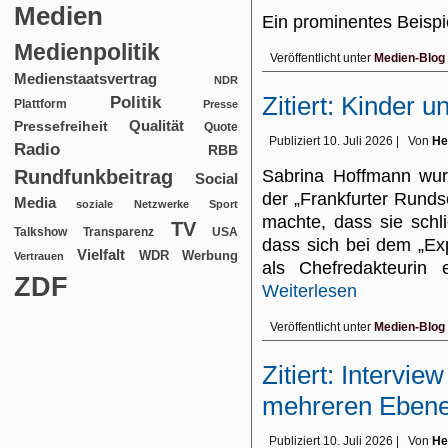
Medien
Ein prominentes Beispi
Medienpolitik
Veröffentlicht unter
Medien-Blog
Medienstaatsvertrag
NDR
Zitiert: Kinder u
Politik
Plattform
Presse
Qualität
Pressefreiheit
Quote
Publiziert
10. Juli 2026
|
Von
He
Radio
RBB
Rundfunkbeitrag
Sabrina Hoffmann wurd
Social
der „Frankfurter Runds
Media
soziale Netzwerke
Sport
machte, dass sie schli
TV
USA
Talkshow
Transparenz
dass sich bei dem „Ex
Vielfalt
WDR
Werbung
Vertrauen
als Chefredakteurin 
ZDF
Weiterlesen
Veröffentlicht unter
Medien-Blog
Zitiert: Intervie
mehreren Eben
Publiziert
10. Juli 2026
|
Von
He