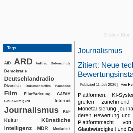
Medien-Blog
Tags
Journalismus
ARD
Zitiert: Neue te
AfD
Auftrag
Datenschutz
Demokratie
Bewertungsinsta
Deutschlandradio
Publiziert
11. Juli 2026
|
Von
He
Diversität
Dokumentarfilm
Facebook
Film
Filmförderung
GAFAM
Plattformen, KI-Syst
Internet
greifen zunehmend
Glaubwürdigkeit
Journalismus
Monetarisierung journa
KEF
deren Bewertung und E
Künstliche
Kultur
Plattformmacht vo
Intelligenz
MDR
Glaubwürdigkeit und D
Mediathek