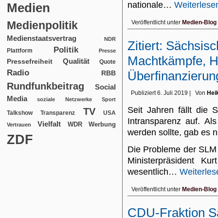
nationale…
Weiterlese
Medien
Medienpolitik
Veröffentlicht unter
Medien-Blog
Medienstaatsvertrag
NDR
Zitiert: Sächsi
Politik
Plattform
Presse
Machtkämpfe, He
Qualität
Pressefreiheit
Quote
Radio
Überfinanzierun
RBB
Rundfunkbeitrag
Social
Publiziert
6. Juli 2019
|
Von
Hei
Media
soziale Netzwerke
Sport
Seit Jahren fällt die
TV
USA
Talkshow
Transparenz
Intransparenz auf. Al
Vielfalt
WDR
Werbung
Vertrauen
werden sollte, gab es n
ZDF
Die Probleme der SLM 
Ministerpräsident Ku
wesentlich…
Weiterles
Veröffentlicht unter
Medien-Blog
CDU-Fraktion S