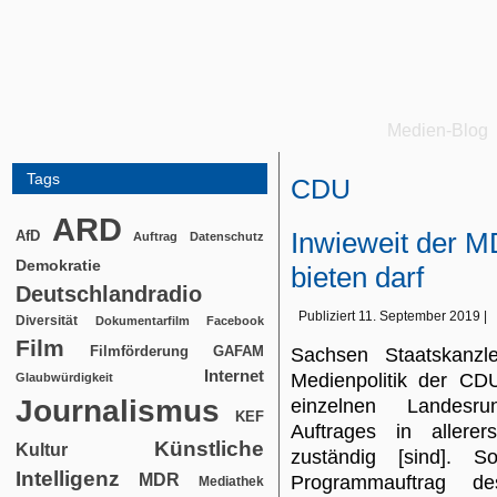
Medien-Blog
Tags
CDU
ARD
Inwieweit der M
AfD
Auftrag
Datenschutz
Demokratie
bieten darf
Deutschlandradio
Publiziert
11. September 2019
|
Diversität
Dokumentarfilm
Facebook
Film
Filmförderung
GAFAM
Sachsen Staatskanzl
Internet
Medienpolitik der CDU
Glaubwürdigkeit
Journalismus
einzelnen Landesru
KEF
Auftrages in allere
Künstliche
Kultur
zuständig [sind]. 
Intelligenz
MDR
Programmauftrag d
Mediathek