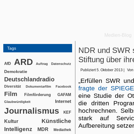
Medien-Blog
Tags
NDR und SWR str
Stiftung über ih
ARD
AfD
Auftrag
Datenschutz
Publiziert
5. Oktober 2013
|
Von
Demokratie
Deutschlandradio
„Erfüllen SWR un
Diversität
Dokumentarfilm
Facebook
fragte der SPIEGE
Film
eine Studie der Ot
Filmförderung
GAFAM
Internet
die dritten Progra
Glaubwürdigkeit
Journalismus
hochrechnen. Selb
KEF
stark auf Serv
Künstliche
Kultur
Aufbereitung setze
Intelligenz
MDR
Mediathek