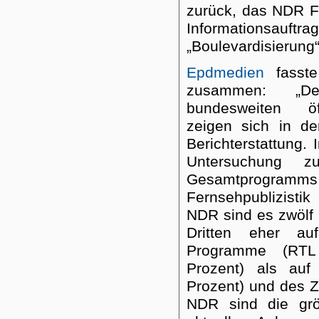
zurück, das NDR F
Informationsau
„Boulevardisierung“
Epdmedien
fasste
zusammen: „De
bundesweiten öf
zeigen sich in der
Berichterstattung
Untersuchung z
Gesamtprogra
Fernsehpublizisti
NDR sind es zwölf 
Dritten eher a
Programme (RTL 
Prozent) als au
Prozent) und des 
NDR sind die grö