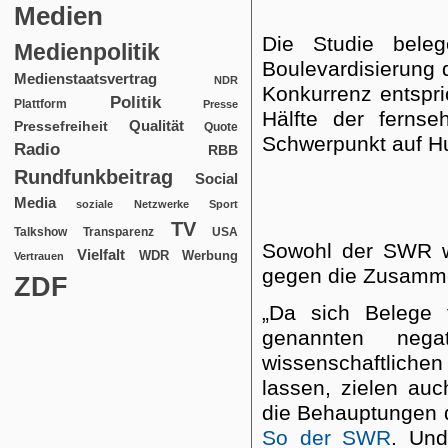
Medien
Die Studie bele
Medienpolitik
Boulevardisierung 
Medienstaatsvertrag
NDR
Konkurrenz entspri
Politik
Plattform
Presse
Hälfte der fernseh
Qualität
Pressefreiheit
Quote
Schwerpunkt auf H
Radio
RBB
Rundfunkbeitrag
Social
Media
soziale Netzwerke
Sport
TV
USA
Talkshow
Transparenz
Sowohl der SWR w
Vielfalt
WDR
Werbung
Vertrauen
gegen die Zusamme
ZDF
„Da sich Belege 
genannten nega
wissenschaftlich
lassen, zielen auc
die Behauptungen d
So der SWR
. Un