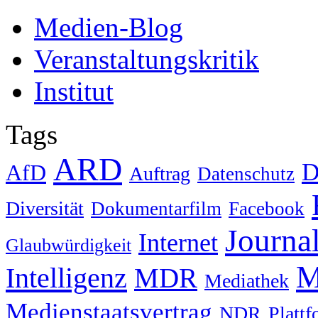
Medien-Blog
Veranstaltungskritik
Institut
Tags
ARD
D
AfD
Auftrag
Datenschutz
Diversität
Dokumentarfilm
Facebook
Journa
Internet
Glaubwürdigkeit
M
Intelligenz
MDR
Mediathek
Medienstaatsvertrag
NDR
Platt