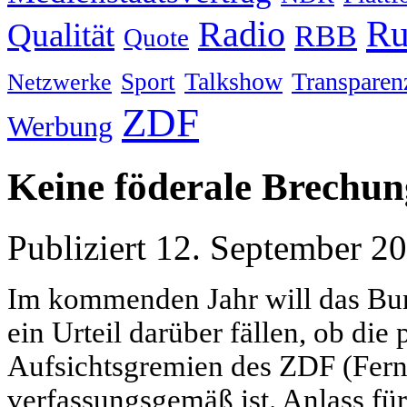
Ru
Radio
Qualität
RBB
Quote
Talkshow
Transparen
Sport
Netzwerke
ZDF
Werbung
Keine föderale Brechu
Publiziert
12. September 2
Im kommenden Jahr will das Bun
ein Urteil darüber fällen, ob di
Aufsichtsgremien des ZDF (Fern
verfassungsgemäß ist. Anlass für