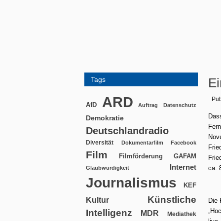
Tags
Ei
ARD
Pub
AfD
Auftrag
Datenschutz
Dass
Demokratie
Fern
Deutschlandradio
Novu
Diversität
Dokumentarfilm
Facebook
Frie
Film
Filmförderung
GAFAM
Frie
Internet
ca. 
Glaubwürdigkeit
Journalismus
KEF
Künstliche
Kultur
Die 
„Hoc
Intelligenz
MDR
Mediathek