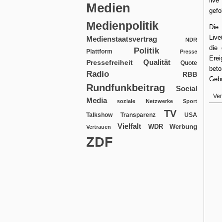
live
Medien
gefo
Medienpolitik
Die
Live
Medienstaatsvertrag
NDR
die
Politik
Plattform
Presse
Erei
Qualität
Pressefreiheit
Quote
bet
Radio
RBB
Gebü
Rundfunkbeitrag
Social
Ver
Media
soziale Netzwerke
Sport
TV
USA
Talkshow
Transparenz
Vielfalt
WDR
Werbung
Vertrauen
ZDF