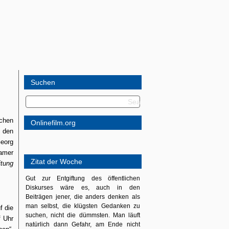
Suchen
ichen
Onlinefilm.org
n den
Georg
damer
Zitat der Woche
itung
Gut zur Entgiftung des öffentlichen
Diskurses wäre es, auch in den
Beiträgen jener, die anders denken als
man selbst, die klügsten Gedanken zu
f die
suchen, nicht die dümmsten. Man läuft
f Uhr
natürlich dann Gefahr, am Ende nicht