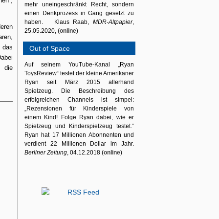
nen“,
mehr uneingeschränkt Recht, sondern
einen Denkprozess in Gang gesetzt zu
haben. Klaus Raab,
MDR-Altpapier
,
eren
25.05.2020, (
online
)
aren,
 das
Out of Space
Dabei
Auf seinem YouTube-Kanal „Ryan
 die
ToysReview“ testet der kleine Amerikaner
Ryan seit März 2015 allerhand
Spielzeug. Die Beschreibung des
erfolgreichen Channels ist simpel:
„Rezensionen für Kinderspiele von
einem Kind! Folge Ryan dabei, wie er
Spielzeug und Kinderspielzeug testet.“
Ryan hat 17 Millionen Abonnenten und
verdient 22 Millionen Dollar im Jahr.
Berliner Zeitung
, 04.12.2018 (
online
)