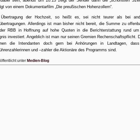
 dabei sein, abends um 20.15 zeigt der Sender dann die „schönsten Sze
lgt von einem Dokumentarfilm „Die preußischen Hohenzollern“.
 Übertragung der Hochzeit, so heißt es, sei nicht teurer als bei and
übertragungen. Allerdings ist man bisher nicht bereit, die Summe zu offenb
 der RBB in Hoffnung auf hohe Quoten in die Berichterstattung rund um
gnis investiert. Angeblich ist man nur seinen Gremien Rechenschaftspflicht. 
onen die Intendanten doch gern bei Anhörungen in Landtagen, dass
hrenzahlerinnen und –zahler die Aktionäre des Programms sind.
öffentlicht unter
Medien-Blog