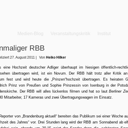
Medien-Blog
Veranstaltungskritik
Institut
nmaliger RBB
liziert
27. August 2011
|
Von
Heiko Hilker
 eine Hochzeit deutscher Adliger überhaupt im hiesigen öffentlich-rechtl
sehen übertragen wird, ist ein Novum. Der RBB hält trotz aller Kritik a
m fest und wird heute die „Prinzen“hochzeit übertragen. Es heiraten 
drich Prinz von Preußen und Sophie Prinzessin von Isenburg in der Pots
denskirche. Der RBB will alles lückenlos filmen und hat
so
laut
Berliner Ze
80 Mitarbeiter, 17 Kameras und zwei Übertragungswagen im Einsatz.
Reporter von „Brandenburg aktuell“ bereiten das Publikum sei einer Woche au
hzeit des Jahres“ vor. Drei Stunden lang wird der RBB am Sonnabend ab el