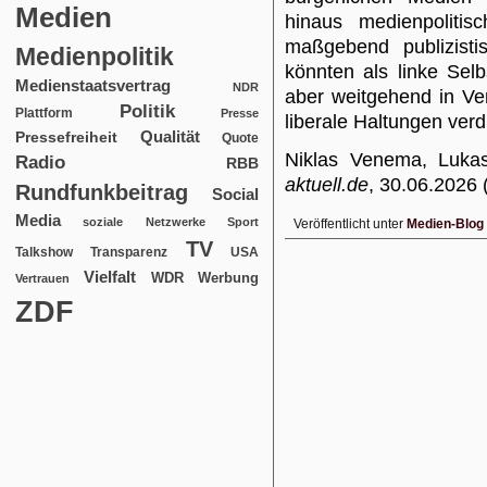
Medien
hinaus medienpolitis
maßgebend publizisti
Medienpolitik
könnten als linke Selb
Medienstaatsvertrag
NDR
aber weitgehend in Ve
Politik
Plattform
Presse
liberale Haltungen verd
Qualität
Pressefreiheit
Quote
Niklas Venema, Lukas
Radio
RBB
aktuell.de
, 30.06.2026 
Rundfunkbeitrag
Social
Media
soziale Netzwerke
Sport
Veröffentlicht unter
Medien-Blog
TV
USA
Talkshow
Transparenz
Vielfalt
WDR
Werbung
Vertrauen
ZDF