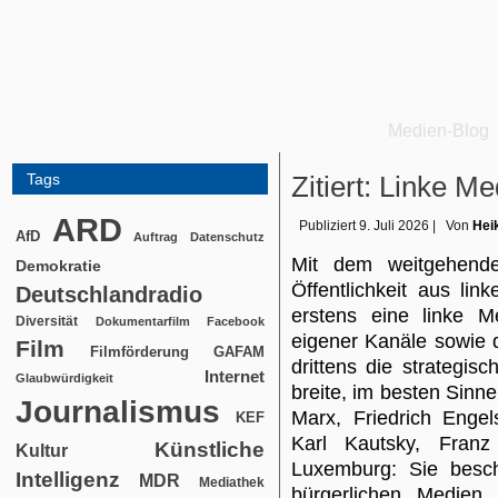
Medien-Blog
Tags
Zitiert: Linke Med
ARD
Publiziert
9. Juli 2026
|
Von
Hei
AfD
Auftrag
Datenschutz
Mit dem weitgehende
Demokratie
Öffentlichkeit aus lin
Deutschlandradio
erstens eine linke Me
Diversität
Dokumentarfilm
Facebook
eigener Kanäle sowie d
Film
Filmförderung
GAFAM
drittens die strategis
Internet
Glaubwürdigkeit
breite, im besten Sinn
Journalismus
Marx, Friedrich Engel
KEF
Karl Kautsky, Fran
Künstliche
Kultur
Luxemburg: Sie beschr
Intelligenz
MDR
Mediathek
bürgerlichen Medien 