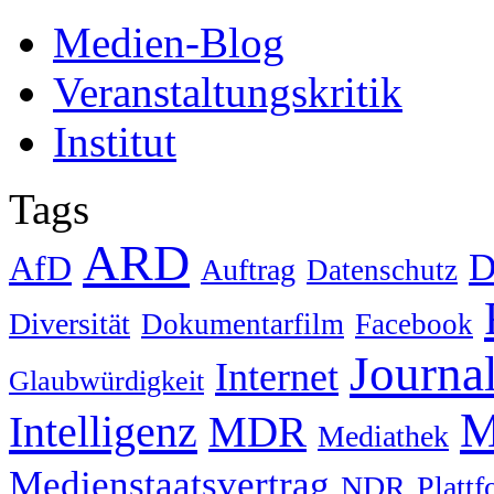
Medien-Blog
Veranstaltungskritik
Institut
Tags
ARD
D
AfD
Auftrag
Datenschutz
Diversität
Dokumentarfilm
Facebook
Journa
Internet
Glaubwürdigkeit
M
Intelligenz
MDR
Mediathek
Medienstaatsvertrag
NDR
Platt