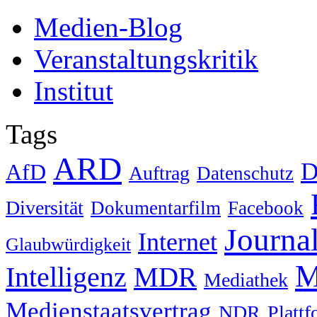
Medien-Blog
Veranstaltungskritik
Institut
Tags
ARD
D
AfD
Auftrag
Datenschutz
Diversität
Dokumentarfilm
Facebook
Journa
Internet
Glaubwürdigkeit
M
Intelligenz
MDR
Mediathek
Medienstaatsvertrag
NDR
Platt