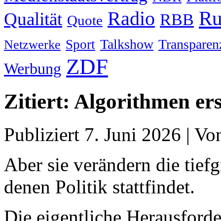
Ru
Radio
Qualität
RBB
Quote
Talkshow
Transparen
Sport
Netzwerke
ZDF
Werbung
Zitiert: Algorithmen ers
Publiziert
7. Juni 2026
|
Vo
Aber sie verändern die tief
denen Politik stattfindet.
Die eigentliche Herausforde