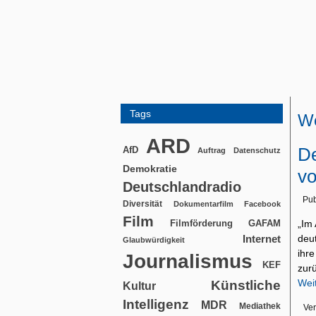
Tags
W
ARD
De
AfD
Auftrag
Datenschutz
Demokratie
vo
Deutschlandradio
Pub
Diversität
Dokumentarfilm
Facebook
Film
Filmförderung
„Im 
GAFAM
deu
Internet
Glaubwürdigkeit
ihr
Journalismus
KEF
zur
Wei
Künstliche
Kultur
Intelligenz
MDR
Mediathek
Ver