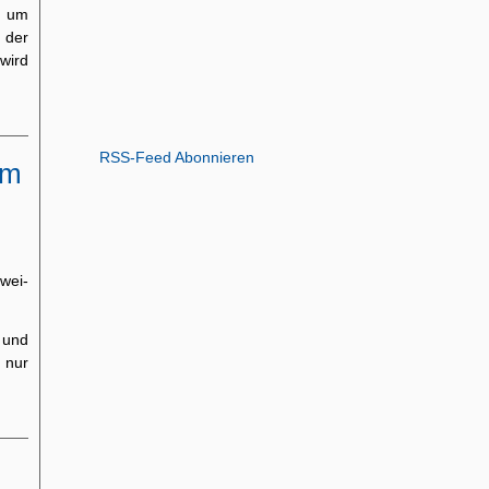
s um
der
wird
RSS-Feed Abonnieren
um
wei-
 und
 nur