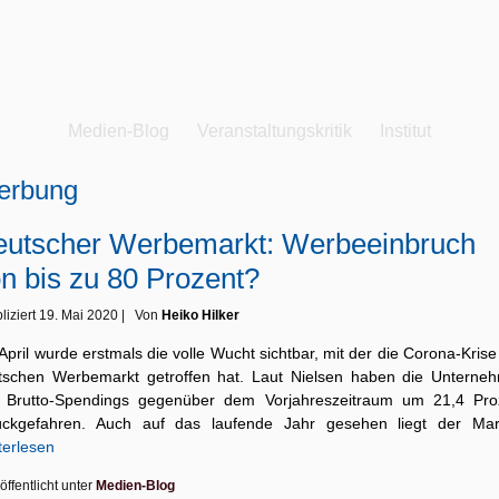
Medien-Blog
Veranstaltungskritik
Institut
erbung
utscher Werbemarkt: Werbeeinbruch
n bis zu 80 Prozent?
liziert
19. Mai 2020
|
Von
Heiko Hilker
April wurde erstmals die volle Wucht sichtbar, mit der die Corona-Kris
tschen Werbemarkt getroffen hat. Laut Nielsen haben die Unterne
e Brutto-Spendings gegenüber dem Vorjahreszeitraum um 21,4 Pro
ückgefahren. Auch auf das laufende Jahr gesehen liegt der Ma
terlesen
öffentlicht unter
Medien-Blog