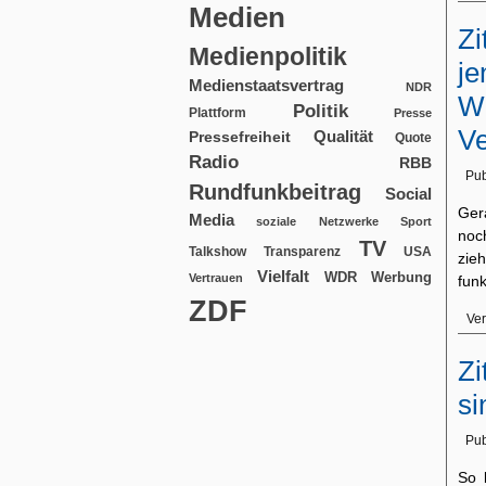
Medien
Zi
Medienpolitik
je
Medienstaatsvertrag
NDR
We
Politik
Plattform
Presse
V
Qualität
Pressefreiheit
Quote
Radio
RBB
Pub
Rundfunkbeitrag
Social
Ger
Media
soziale Netzwerke
Sport
noc
TV
USA
Talkshow
Transparenz
zie
Vielfalt
WDR
Werbung
Vertrauen
funk
ZDF
Ver
Zi
si
Pub
So 