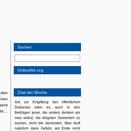
Suchen
Onlinefilm.org
Zitat der Woche
e den
hmen
Gut zur Entgiftung des öffentlichen
zent
Diskurses wäre es, auch in den
rkt…
Beiträgen jener, die anders denken als
man selbst, die klügsten Gedanken zu
suchen, nicht die dümmsten. Man läuft
natürlich dann Gefahr, am Ende nicht