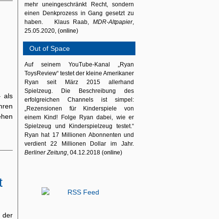
mehr uneingeschränkt Recht, sondern
einen Denkprozess in Gang gesetzt zu
haben. Klaus Raab,
MDR-Altpapier
,
25.05.2020, (
online
)
Out of Space
Auf seinem YouTube-Kanal „Ryan
ToysReview“ testet der kleine Amerikaner
Ryan seit März 2015 allerhand
Spielzeug. Die Beschreibung des
 als
erfolgreichen Channels ist simpel:
hren
„Rezensionen für Kinderspiele von
ehen
einem Kind! Folge Ryan dabei, wie er
Spielzeug und Kinderspielzeug testet.“
Ryan hat 17 Millionen Abonnenten und
verdient 22 Millionen Dollar im Jahr.
Berliner Zeitung
, 04.12.2018 (
online
)
t
 der