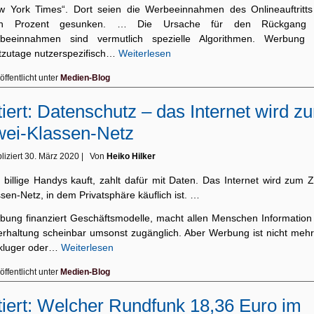
w York Times“. Dort seien die Werbeeinnahmen des Onlineauftritt
hn Prozent gesunken. … Die Ursache für den Rückgang 
beeinnahmen sind vermutlich spezielle Algorithmen. Werbung 
tzutage nutzerspezifisch…
Weiterlesen
öffentlicht unter
Medien-Blog
tiert: Datenschutz – das Internet wird z
ei-Klassen-Netz
liziert
30. März 2020
|
Von
Heiko Hilker
 billige Handys kauft, zahlt dafür mit Daten. Das Internet wird zum Z
sen-Netz, in dem Privatsphäre käuflich ist. …
bung finanziert Geschäftsmodelle, macht allen Menschen Information
erhaltung scheinbar umsonst zugänglich. Aber Werbung ist nicht mehr
 kluger oder…
Weiterlesen
öffentlicht unter
Medien-Blog
tiert: Welcher Rundfunk 18,36 Euro im