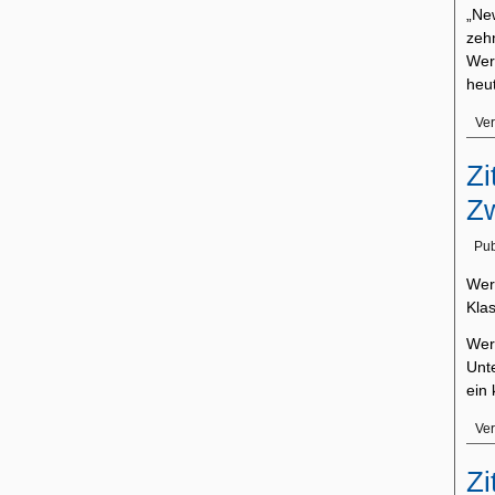
„Ne
ze
Wer
heu
Ver
Zi
Zw
Pub
Wer
Klas
Wer
Unt
ein
Ver
Zi