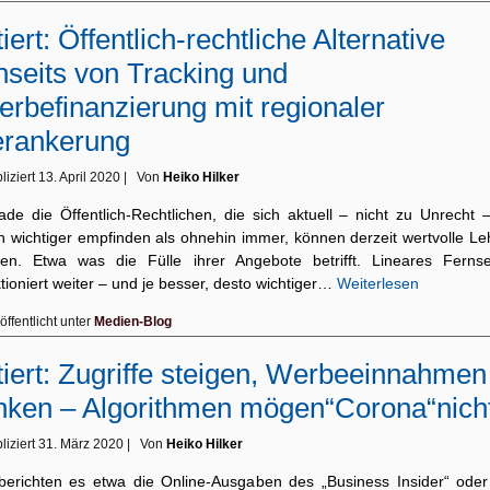
tiert: Öffentlich-rechtliche Alternative
nseits von Tracking und
rbefinanzierung mit regionaler
erankerung
liziert
13. April 2020
|
Von
Heiko Hilker
ade die Öffentlich-Rechtlichen, die sich aktuell – nicht zu Unrecht –
h wichtiger empfinden als ohnehin immer, können derzeit wertvolle Le
hen. Etwa was die Fülle ihrer Angebote betrifft. Lineares Ferns
tioniert weiter – und je besser, desto wichtiger…
Weiterlesen
öffentlicht unter
Medien-Blog
tiert: Zugriffe steigen, Werbeeinnahmen
nken – Algorithmen mögen“Corona“nich
liziert
31. März 2020
|
Von
Heiko Hilker
berichten es etwa die Online-Ausgaben des „Business Insider“ oder