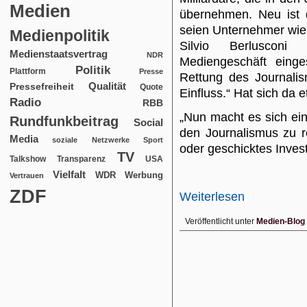
Medien
übernehmen. Neu ist 
seien Unternehmer wie
Medienpolitik
Silvio Berlusconi 
Medienstaatsvertrag
NDR
Mediengeschäft einge
Politik
Plattform
Presse
Rettung des Journalis
Qualität
Pressefreiheit
Quote
Einfluss.“ Hat sich da 
Radio
RBB
„Nun macht es sich ei
Rundfunkbeitrag
Social
den Journalismus zu r
Media
soziale Netzwerke
Sport
oder geschicktes Inves
TV
USA
Talkshow
Transparenz
Vielfalt
WDR
Werbung
Vertrauen
ZDF
Weiterlesen
Veröffentlicht unter
Medien-Blog