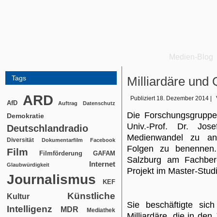
Medien-Blog
Tags
Milliardäre und 
ARD
Publiziert
18. Dezember 2014
|
AfD
Auftrag
Datenschutz
Die Forschungsgruppe
Demokratie
Univ.-Prof. Dr. Jos
Deutschlandradio
Medienwandel zu anal
Diversität
Dokumentarfilm
Facebook
Folgen zu benennen.
Film
Filmförderung
GAFAM
Salzburg am Fachbere
Internet
Glaubwürdigkeit
Projekt im Master-Studi
Journalismus
KEF
Künstliche
Kultur
Sie beschäftigte sic
Intelligenz
MDR
Mediathek
Milliardäre, die in de