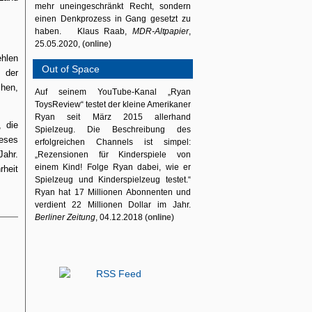
mehr uneingeschränkt Recht, sondern
einen Denkprozess in Gang gesetzt zu
haben. Klaus Raab,
MDR-Altpapier
,
25.05.2020, (
online
)
ehlen
Out of Space
 der
chen,
Auf seinem YouTube-Kanal „Ryan
ToysReview“ testet der kleine Amerikaner
Ryan seit März 2015 allerhand
, die
Spielzeug. Die Beschreibung des
ieses
erfolgreichen Channels ist simpel:
Jahr.
„Rezensionen für Kinderspiele von
einem Kind! Folge Ryan dabei, wie er
heit
Spielzeug und Kinderspielzeug testet.“
Ryan hat 17 Millionen Abonnenten und
verdient 22 Millionen Dollar im Jahr.
Berliner Zeitung
, 04.12.2018 (
online
)