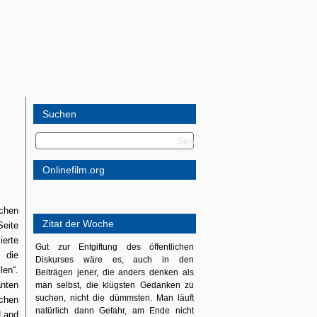
Suchen
Onlinefilm.org
chen
Zitat der Woche
Seite
ierte
Gut zur Entgiftung des öffentlichen
 die
Diskurses wäre es, auch in den
len“.
Beiträgen jener, die anders denken als
anten
man selbst, die klügsten Gedanken zu
suchen, nicht die dümmsten. Man läuft
schen
natürlich dann Gefahr, am Ende nicht
Land