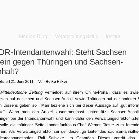
Medien-Blog
Veranstaltungskritik
Institut
R-Intendantenwahl: Steht Sachsen
lein gegen Thüringen und Sachsen-
halt?
liziert
21. Juni 2011
|
Von
Heiko Hilker
e
Mitteldeutsche Zeitung
vermeldet
auf ihrem Online-Portal, dass es zwis
sen auf der einen und Sachsen-Anhalt sowie Thüringen auf der anderen 
n Dissens geben soll. Man beziehe sich bei dieser Aussage auf „gut inform
ise“. Wenn man den Artikel zusammenfasst, unterstützt Sachsen-Anhalt
inger bei der Intendantenwahl und kann dafür den Verwaltungsdirektor „stel
olle die thüringer Seite Landesfunkhaus-Chef Werner Dieste zum Intend
en. Als Verwaltungsdirektor sei der derzeitige Leiter des sachsen-anhalti
desrechnungshofes, Ralf Seibicke, im Gespräch. Dieses vertritt das 