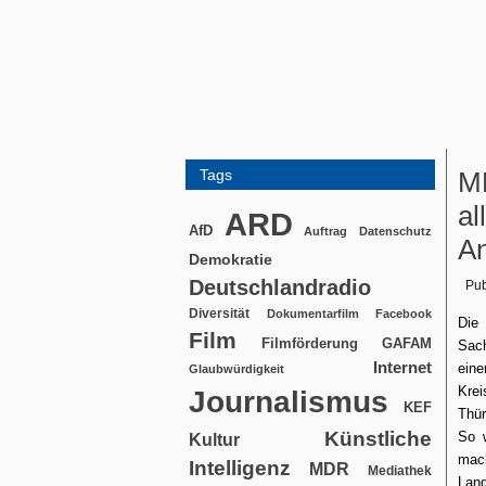
Tags
MD
al
ARD
AfD
Auftrag
Datenschutz
An
Demokratie
Deutschlandradio
Pub
Diversität
Dokumentarfilm
Facebook
Di
Film
Filmförderung
GAFAM
Sach
Internet
eine
Glaubwürdigkeit
Kre
Journalismus
KEF
Thür
Künstliche
So w
Kultur
mach
Intelligenz
MDR
Mediathek
Lan