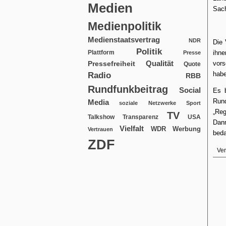
Medien
Sach
Medienpolitik
Medienstaatsvertrag
NDR
Die 
Politik
Plattform
ihn
Presse
Qualität
vors
Pressefreiheit
Quote
habe
Radio
RBB
Rundfunkbeitrag
Social
Es b
Rund
Media
soziale Netzwerke
Sport
„Reg
TV
USA
Talkshow
Transparenz
Dan
Vielfalt
WDR
Werbung
Vertrauen
beda
ZDF
Ver