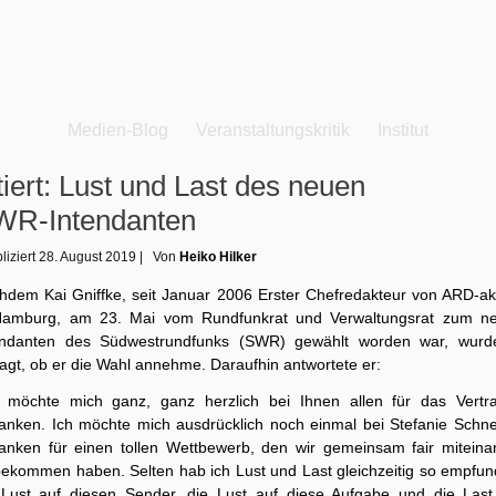
Medien-Blog
Veranstaltungskritik
Institut
tiert: Lust und Last des neuen
WR‑Intendanten
liziert
28. August 2019
|
Von
Heiko Hilker
hdem Kai Gniffke, seit Januar 2006 Erster Chefredakteur von ARD-akt
Hamburg, am 23. Mai vom Rundfunkrat und Verwaltungsrat zum n
endanten des Südwestrundfunks (SWR) gewählt worden war, wurd
agt, ob er die Wahl annehme. Daraufhin antwortete er:
h möchte mich ganz, ganz herzlich bei Ihnen allen für das Vertr
anken. Ich möchte mich ausdrücklich noch einmal bei Stefanie Schne
anken für einen tollen Wettbewerb, den wir gemeinsam fair miteina
bekommen haben. Selten hab ich Lust und Last gleichzeitig so empfun
 Lust auf diesen Sender, die Lust auf diese Aufgabe und die Last