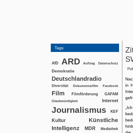
Tags
Zi
S
ARD
AfD
Auftrag
Datenschutz
Pub
Demokratie
Deutschlandradio
Nac
in 
Diversität
Dokumentarfilm
Facebook
Int
Film
Filmförderung
GAFAM
gefr
Internet
Glaubwürdigkeit
„Ic
Journalismus
KEF
bed
Künstliche
bed
Kultur
hin
Intelligenz
MDR
Mediathek
die