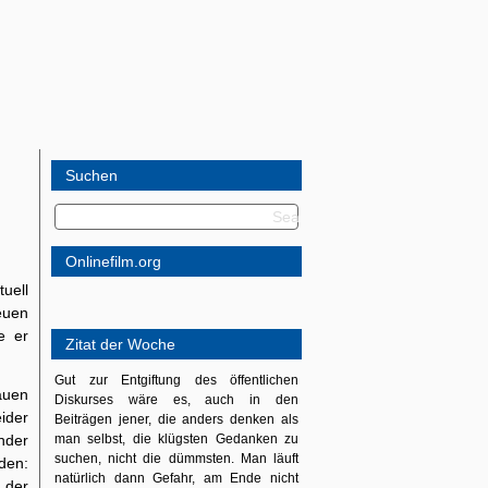
Suchen
Onlinefilm.org
uell
euen
e er
Zitat der Woche
Gut zur Entgiftung des öffentlichen
auen
Diskurses wäre es, auch in den
ider
Beiträgen jener, die anders denken als
nder
man selbst, die klügsten Gedanken zu
suchen, nicht die dümmsten. Man läuft
den:
natürlich dann Gefahr, am Ende nicht
 der