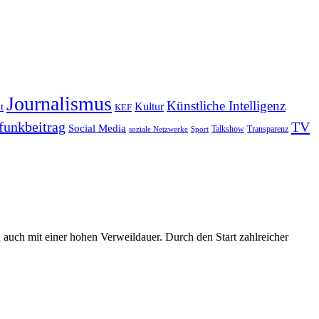
Journalismus
Künstliche Intelligenz
Kultur
t
KEF
funkbeitrag
TV
Social Media
Sport
Talkshow
Transparenz
soziale Netzwerke
 auch mit einer hohen Verweildauer. Durch den Start zahlreicher