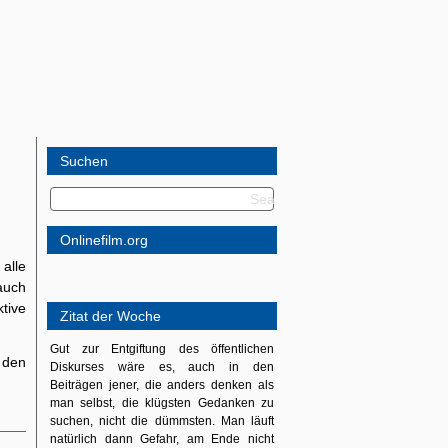
Suchen
Onlinefilm.org
alle
uch
ktive
Zitat der Woche
Gut zur Entgiftung des öffentlichen
 den
Diskurses wäre es, auch in den
Beiträgen jener, die anders denken als
man selbst, die klügsten Gedanken zu
suchen, nicht die dümmsten. Man läuft
natürlich dann Gefahr, am Ende nicht