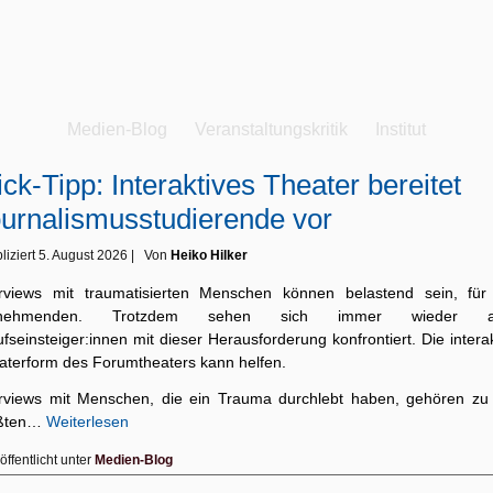
Medien-Blog
Veranstaltungskritik
Institut
ick-Tipp: Interaktives Theater bereitet
urnalismusstudierende vor
liziert
5. August 2026
|
Von
Heiko Hilker
erviews mit traumatisierten Menschen können belastend sein, für 
ilnehmenden. Trotzdem sehen sich immer wieder a
fseinsteiger:innen mit dieser Herausforderung konfrontiert. Die intera
aterform des Forumtheaters kann helfen.
erviews mit Menschen, die ein Trauma durchlebt haben, gehören zu
ßten…
Weiterlesen
öffentlicht unter
Medien-Blog