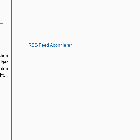
t
RSS-Feed Abonnieren
chen
iger
chten
cht…