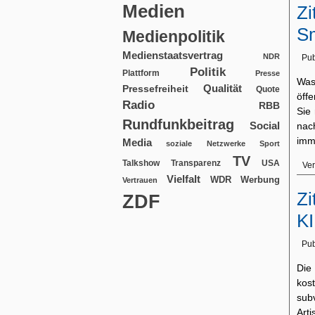
Medien
Zi
S
Medienpolitik
Medienstaatsvertrag
NDR
Pub
Politik
Plattform
Presse
Was
Qualität
Pressefreiheit
Quote
öffe
Radio
RBB
Sie
Rundfunkbeitrag
Social
nac
im
Media
soziale Netzwerke
Sport
TV
USA
Talkshow
Transparenz
Ver
Vielfalt
WDR
Werbung
Vertrauen
Zi
ZDF
KI
Pub
Die 
kos
sub
Art