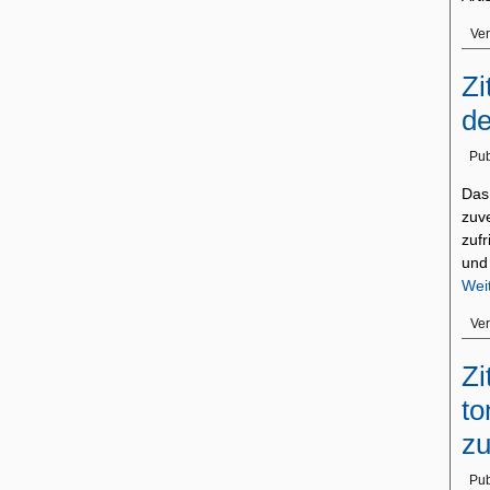
Ver
Zi
de
Pub
Das
zuv
zufr
und
Wei
Ver
Zi
to
zu
Pub