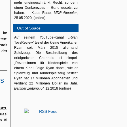
mehr uneingeschränkt Recht, sondern
einen Denkprozess in Gang gesetzt zu
haben. Klaus Raab,
MDR-Altpapier
,
25.05.2020, (
online
)
Out of Space
n im
Auf seinem YouTube-Kanal „Ryan
nten:
ToysReview“ testet der kleine Amerikaner
talt
Ryan seit März 2015 allerhand
 der
Spielzeug. Die Beschreibung des
erfolgreichen Channels ist simpel:
„Rezensionen für Kinderspiele von
einem Kind! Folge Ryan dabei, wie er
Spielzeug und Kinderspielzeug testet.“
ss
Ryan hat 17 Millionen Abonnenten und
verdient 22 Millionen Dollar im Jahr.
Berliner Zeitung
, 04.12.2018 (
online
)
utzt,
uasi
n AI