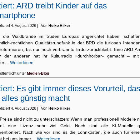
tiert: ARD treibt Kinder auf das
martphone
liziert
4. August 2026
|
Von
Heiko Hilker
 die Waldbrände im Süden Europas angerichtet haben, schaffe
ntlich-rechtlichen Qualitätsrundfunk in der BRD die furiosen Intenda
 reformieren, bis nur noch verbrannte Erde zurückbleibt. Eine ARD-Ans
h der anderen hat ihr Kulturradio »durchhörbar« gemacht – mit
mer…
Weiterlesen
öffentlicht unter
Medien-Blog
tiert: Es gibt immer dieses Vorurteil, da
 alles günstig macht
liziert
4. August 2026
|
Von
Heiko Hilker
Preise sind nicht zu unterschätzen: Wenn man professionell Modelle n
tet eine Lizenz sehr viel Geld. Noch sind alle KI-Modelle q
ventioniert. Nach wie vor sind es die Lohnkosten, die auch für eine
ist bei uns immer…
Weiterlesen