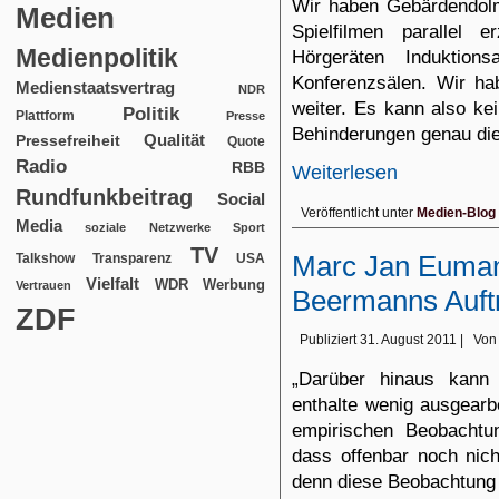
Wir haben Gebärdendolm
Medien
Spielfilmen parallel
Medienpolitik
Hörgeräten Induktion
Konferenzsälen. Wir ha
Medienstaatsvertrag
NDR
weiter. Es kann also k
Politik
Plattform
Presse
Behinderungen genau dies
Qualität
Pressefreiheit
Quote
Radio
RBB
Weiterlesen
Rundfunkbeitrag
Social
Veröffentlicht unter
Medien-Blog
Media
soziale Netzwerke
Sport
TV
Marc Jan Eumann
USA
Talkshow
Transparenz
Vielfalt
WDR
Werbung
Vertrauen
Beermanns Auft
ZDF
Publiziert
31. August 2011
|
Von
„Darüber hinaus kann 
enthalte wenig ausgearb
empirischen Beobachtu
dass offenbar noch nich
denn diese Beobachtung 