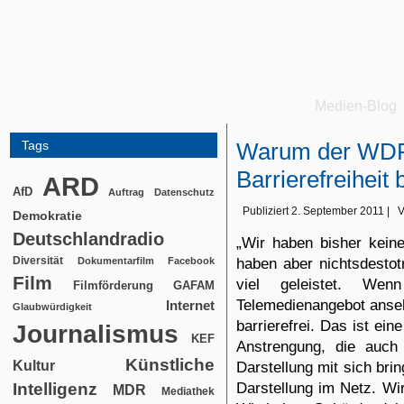
Medien-Blog
Tags
Warum der WDR 
Barrierefreiheit 
ARD
AfD
Auftrag
Datenschutz
Publiziert
2. September 2011
|
V
Demokratie
Deutschlandradio
„Wir haben bisher keiner
Diversität
haben aber nichtsdestot
Dokumentarfilm
Facebook
Film
viel geleistet. We
Filmförderung
GAFAM
Telemedienangebot ansehe
Internet
Glaubwürdigkeit
barrierefrei. Das ist ein
Journalismus
KEF
Anstrengung, die auch
Künstliche
Kultur
Darstellung mit sich brin
Darstellung im Netz. Wir
Intelligenz
MDR
Mediathek